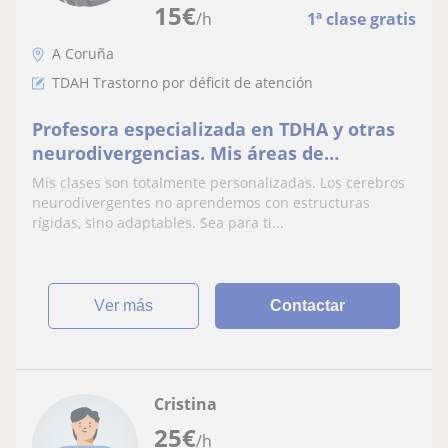
15
€
/h
1ª clase gratis
A Coruña
TDAH Trastorno por déficit de atención
Profesora especializada en TDHA y otras
neurodivergencias. Mis áreas de
conocimiento son Inglés y Ciencias de la
Mis clases son totalmente personalizadas. Los cerebros
Salud/Naturales
neurodivergentes no aprendemos con estructuras
rígidas, sino adaptables. Sea para ti...
ver más
Contactar
Cristina
25
€
/h