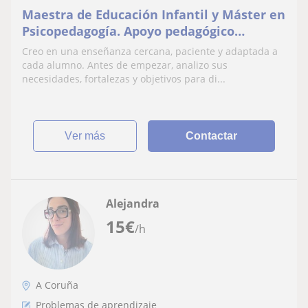
Maestra de Educación Infantil y Máster en
Psicopedagogía. Apoyo pedagógico
personalizado.
Creo en una enseñanza cercana, paciente y adaptada a
cada alumno. Antes de empezar, analizo sus
necesidades, fortalezas y objetivos para di...
ver más
Contactar
Alejandra
15
€
/h
A Coruña
Problemas de aprendizaje