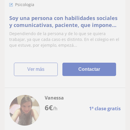
Psicologia
Soy una persona con habilidades sociales
y comunicativas, paciente, que impone
respeto pero desde el cuidado y no el
Dependiendo de la persona y de lo que se quiera
castigo, tengo experiencia con personas
trabajar, ya que cada caso es distinto. En el colegio en el
con TEA y TDAH. Me encantan los niños y
que estuve, por ejemplo, empezá...
me gustaría trabajar ayudándoles
adaptando el material a s
ver más
Contactar
Vanessa
6
€
/h
1ª clase gratis