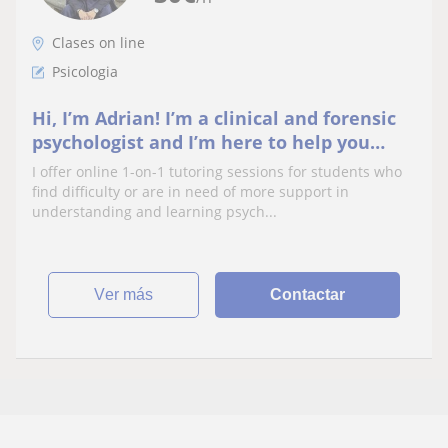
Clases on line
Psicologia
Hi, I’m Adrian! I’m a clinical and forensic
psychologist and I’m here to help you
learn more about psychology and social
I offer online 1-on-1 tutoring sessions for students who
sciences!
find difficulty or are in need of more support in
understanding and learning psych...
ver más
Contactar