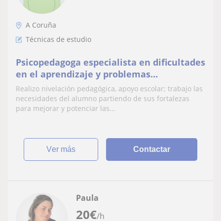
A Coruña
Técnicas de estudio
Psicopedagoga especialista en dificultades
en el aprendizaje y problemas
emocionales
Realizo nivelación pedagógica, apoyo escolar; trabajo las
necesidades del alumno partiendo de sus fortalezas
para mejorar y potenciar las...
ver más
Contactar
Paula
20
€
/h