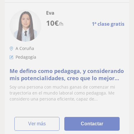
Eva
10
€
/h
1ª clase gratis
A Coruña
Pedagogía
Me defino como pedagoga, y considerando
mis potencialidades, creo que lo mejor
sería que diera apoyo de aprendizaje.
Soy una persona con muchas ganas de comenzar mi
trayectoria en el mundo laboral como pedagoga. Me
considero una persona eficiente, capaz de...
ver más
Contactar