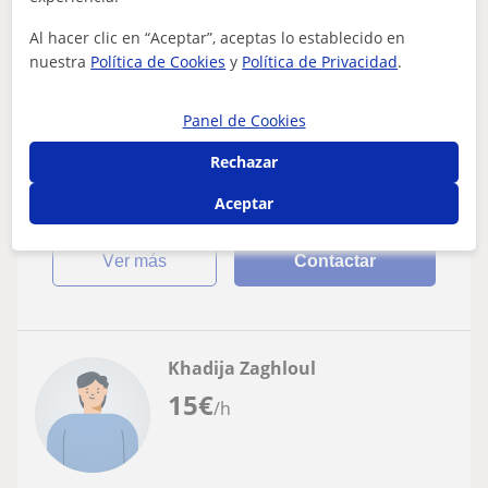
Atención a personas dependientes
Al hacer clic en “Aceptar”, aceptas lo establecido en
nuestra
Política de Cookies
y
Política de Privacidad
.
Soy Psicóloga, buscando un ingreso extra
mientras finalizo el máster clínico. Me
adapto a las necesidades y
Panel de Cookies
Tengo experiencia en apoyo domiciliario con niños con
requerimientos.
diversidad funcional (TDAH, TIS, TEA, altas
Rechazar
capacidades...), además de experiencia ge...
Aceptar
ver más
Contactar
Khadija Zaghloul
15
€
/h