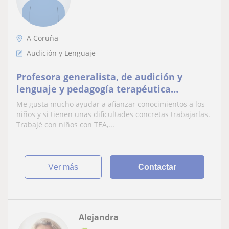
A Coruña
Audición y Lenguaje
Profesora generalista, de audición y
lenguaje y pedagogía terapéutica
especializada en la etapa de primaria
Me gusta mucho ayudar a afianzar conocimientos a los
niños y si tienen unas dificultades concretas trabajarlas.
Trabajé con niños con TEA,...
ver más
Contactar
Alejandra