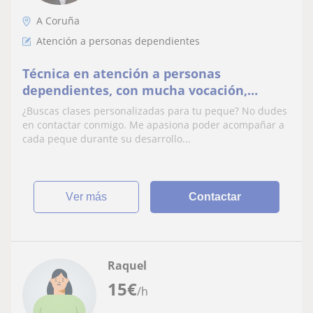
A Coruña
Atención a personas dependientes
Técnica en atención a personas
dependientes, con mucha vocación,
empatía y muchas ganas de ayudar a los
¿Buscas clases personalizadas para tu peque? No dudes
peques.
en contactar conmigo. Me apasiona poder acompañar a
cada peque durante su desarrollo...
ver más
Contactar
Raquel
15
€
/h