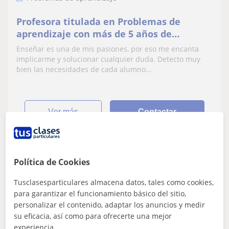
Profesora titulada en Problemas de
aprendizaje con más de 5 años de
experiencia, imparte clases de forma
Enseñar es una de mis pasiones, por eso me encanta
online y presencial.
implicarme y solucionar cualquier duda. Detecto muy
bien las necesidades de cada alumno...
ver más
Contactar
Política de Cookies
Xoana
10
€
/h
Tusclasesparticulares almacena datos, tales como cookies,
para garantizar el funcionamiento básico del sitio,
personalizar el contenido, adaptar los anuncios y medir
su eficacia, así como para ofrecerte una mejor
A Coruña
experiencia.