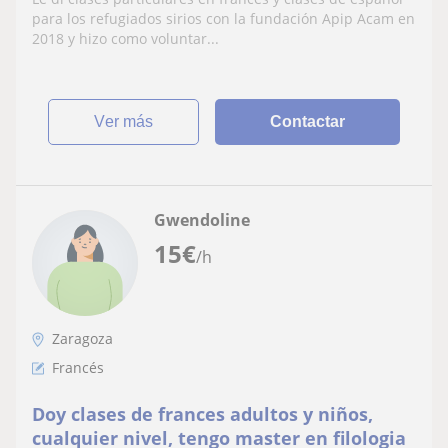
desde2017 y el francés es la segunda
para los refugiados sirios con la fundación Apip Acam en
idioma en mi país
2018 y hizo como voluntar...
ver más
Contactar
Gwendoline
15
€
/h
Zaragoza
Francés
Doy clases de frances adultos y niños,
cualquier nivel, tengo master en filologia