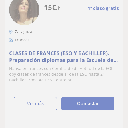
15
€
/h
1ª clase gratis
Zaragoza
Francés
CLASES DE FRANCES (ESO Y BACHILLER).
Preparación diplomas para la Escuela de
Idiomas.Clases de conversacion
Nativa en francés con Certificado de Aptitud de la EOI,
doy clases de francés desde 1º de la ESO hasta 2º
Bachiller. Zona Actur y Centro pr...
ver más
Contactar