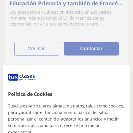
Educación Primaria y también de Francés
para Primaria y ESO
Soy graduado en Educación Infantil y en Educación
Primaria. Además tengo el C1 de Francés.Tengo
experiencia de 4 cursos como docente y otro...
ver más
Contactar
Silvia
★
5,0
(21 valoraciones)
Política de Cookies
20
€
/h
1ª clase gratis
Tusclasesparticulares almacena datos, tales como cookies,
para garantizar el funcionamiento básico del sitio,
Zaragoza
personalizar el contenido, adaptar los anuncios y medir
Francés
su eficacia, así como para ofrecerte una mejor
experiencia.