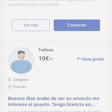
estudié en Francia y llevo más...
ver más
Contactar
Fadoua
10
€
/h
1ª clase gratis
Zaragoza
Francés
Buenos días acabo de ver su anuncio me
interesa el puesto. Tengo licencia en
letras árabe y francés homologado
Le di clases particulares en francés y clases de español