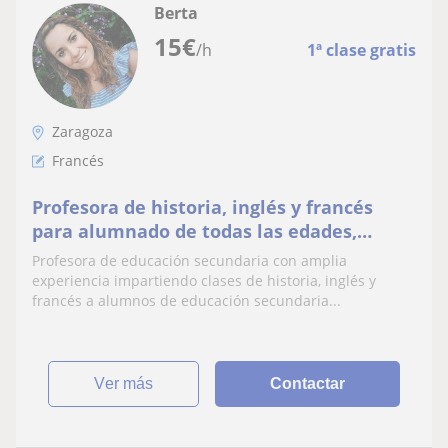
Berta
15
€
/h
1ª clase gratis
Zaragoza
Francés
Profesora de historia, inglés y francés
para alumnado de todas las edades,
posibilidad de impartir también clases de
Profesora de educación secundaria con amplia
lengua española
experiencia impartiendo clases de historia, inglés y
francés a alumnos de educación secundaria...
ver más
Contactar