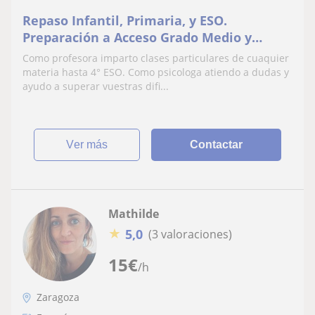
Repaso Infantil, Primaria, y ESO.
Preparación a Acceso Grado Medio y
Superior. C1 francés
Como profesora imparto clases particulares de cuaquier
materia hasta 4° ESO. Como psicologa atiendo a dudas y
ayudo a superar vuestras difi...
ver más
Contactar
Mathilde
★
5,0
(3 valoraciones)
15
€
/h
Zaragoza