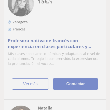
15
€
/h
Zaragoza
Francés
Profesora nativa de francés con
experiencia en clases particulares y
educación superior. Imparto clases de
Mis clases son claras, dinámicas y adaptadas al nivel de
francés e inglés online
cada alumno. Trabajo la comprensión, la expresión oral,
la pronunciación, el vocab...
ver más
Contactar
Natalia