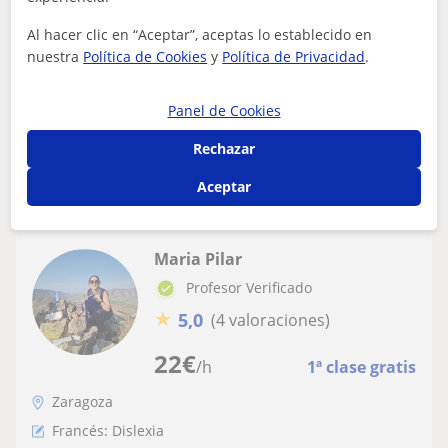
CLASES de LENGUA. Miraflores/Tenor Fleta
Al hacer clic en “Aceptar”, aceptas lo establecido en
Soy licenciada en Lengua y Literatura española y C1 de
nuestra
Política de Cookies
y
Política de Privacidad
.
francés. Como profesora de Secundaria de Lengua
Castellana y Literatura me siento mu...
Panel de Cookies
Rechazar
ver más
Contactar
Aceptar
Maria Pilar
Profesor Verificado
★
5,0
(4 valoraciones)
22
€
/h
1ª clase gratis
Zaragoza
Francés: Dislexia