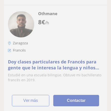
Othmane
8
€
/h
Zaragoza
Francés
Doy clases particulares de Francés para
gente que le interesa la lengua y niños
que necesitan ayuda para hacer los
Estudié en una escuela bilingüe. Obtuve mi bachillerato
deberes
francés en 2019.
ver más
Contactar