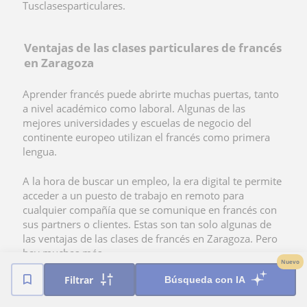
Tusclasesparticulares.
Ventajas de las clases particulares de francés
en Zaragoza
Aprender francés puede abrirte muchas puertas, tanto
a nivel académico como laboral. Algunas de las
mejores universidades y escuelas de negocio del
continente europeo utilizan el francés como primera
lengua.
A la hora de buscar un empleo, la era digital te permite
acceder a un puesto de trabajo en remoto para
cualquier compañía que se comunique en francés con
sus partners o clientes. Estas son tan solo algunas de
las
ventajas de las clases de francés en Zaragoza. Pero
hay muchas más…
Nuevo
Filtrar
Búsqueda con IA
Clases personalizadas
: Lo mejor de las clases de
francés en Zaragoza es que los profesores se