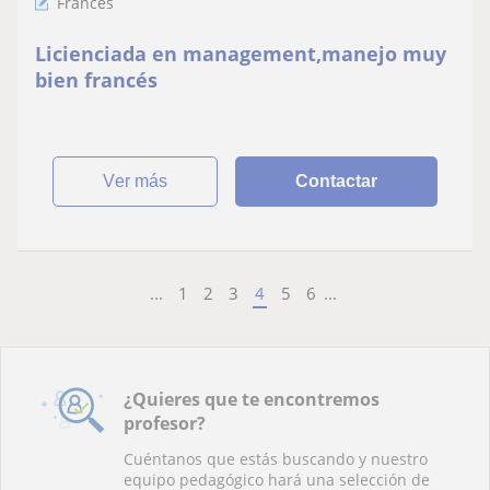
Francés
Licienciada en management,manejo muy
bien francés
ver más
Contactar
...
1
2
3
4
5
6
...
¿Quieres que te encontremos
profesor?
Cuéntanos que estás buscando y nuestro
equipo pedagógico hará una selección de