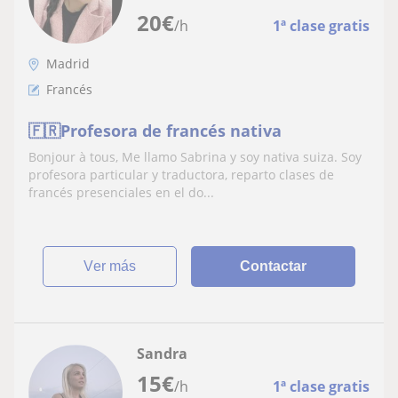
20
€
/h
1ª clase gratis
Madrid
Francés
🇫🇷Profesora de francés nativa
Bonjour à tous, Me llamo Sabrina y soy nativa suiza. Soy
profesora particular y traductora, reparto clases de
francés presenciales en el do...
ver más
Contactar
Sandra
15
€
/h
1ª clase gratis