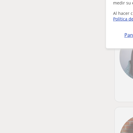
medir su 
Al hacer c
Política d
Pan