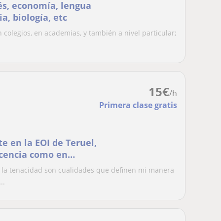
és, economía, lengua
ia, biología, etc
colegios, en academias, y también a nivel particular;
15
€
/h
Primera clase gratis
e en la EOI de Teruel,
ocencia como en
latín
 y la tenacidad son cualidades que definen mi manera
..