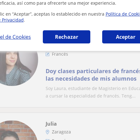
Estudiante de Periodismo amante de los idiom
eficacia, así como para ofrecerte una mejor experiencia.
inglés. tanto de inglés como de francés. He...
lic en “Aceptar”, aceptas lo establecido en nuestra
Política de Cook
e Privacidad
.
el de Cookies
Rechazar
Aceptar
Laura
Zaragoza
Francés
Doy clases particulares de franc
las necesidades de mis alumnos
Soy Laura, estudiante de Magisterio en Educa
a cursar la especialidad de francés. Teng...
Julia
Zaragoza