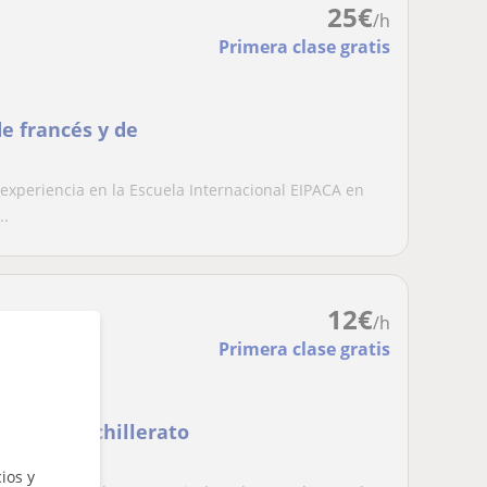
25
€
/h
Primera clase gratis
de francés y de
 experiencia en la Escuela Internacional EIPACA en
..
12
€
/h
Primera clase gratis
, ESO y bachillerato
ios y