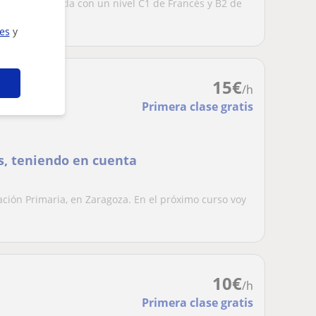
as. Certificada con un nivel C1 de Francés y B2 de
ies
y
15
€
/h
Primera clase gratis
és, teniendo en cuenta
ción Primaria, en Zaragoza. En el próximo curso voy
10
€
/h
Primera clase gratis