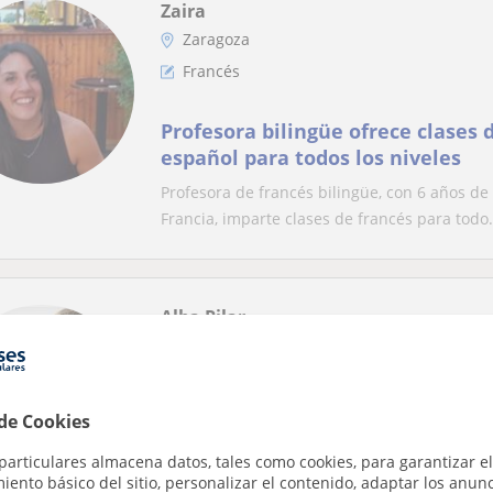
Zaira
Zaragoza
Francés
Profesora bilingüe ofrece clases 
español para todos los niveles
Profesora de francés bilingüe, con 6 años de
Francia, imparte clases de francés para todo.
Alba Pilar
Zaragoza
Francés
 de Cookies
Clases particulares para primaria
(nivel B1/B2)
particulares almacena datos, tales como cookies, para garantizar el
ento básico del sitio, personalizar el contenido, adaptar los anunc