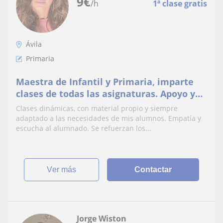
9
€
/h
1ª clase gratis
Ávila
Primaria
Maestra de Infantil y Primaria, imparte
clases de todas las asignaturas. Apoyo y
técnicas de estudio a cursos superiores
Clases dinámicas, con material propio y siempre
adaptado a las necesidades de mis alumnos. Empatía y
escucha al alumnado. Se refuerzan los...
ver más
Contactar
Jorge Wiston