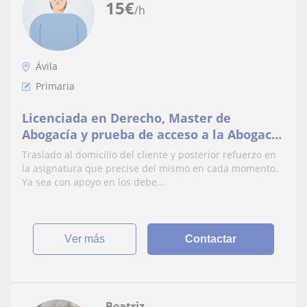
15
€
/h
Ávila
Primaria
Licenciada en Derecho, Master de
Abogacía y prueba de acceso a la Abogacía
española, actualmente agente financiera
Traslado al domicilio del cliente y posterior refuerzo en
Eurocaja rural
la asignatura que precise del mismo en cada momento.
Ya sea con apoyo en los debe...
ver más
Contactar
Beatriz