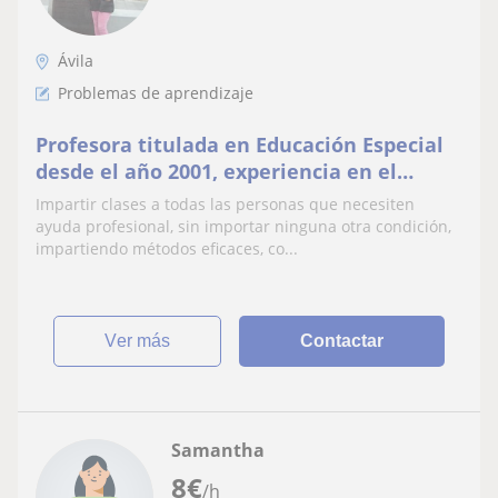
Ávila
Problemas de aprendizaje
Profesora titulada en Educación Especial
desde el año 2001, experiencia en el
sector. Máster en Economía de la Salud y
Impartir clases a todas las personas que necesiten
Diplomado en Administración
ayuda profesional, sin importar ninguna otra condición,
impartiendo métodos eficaces, co...
ver más
Contactar
Samantha
8
€
/h