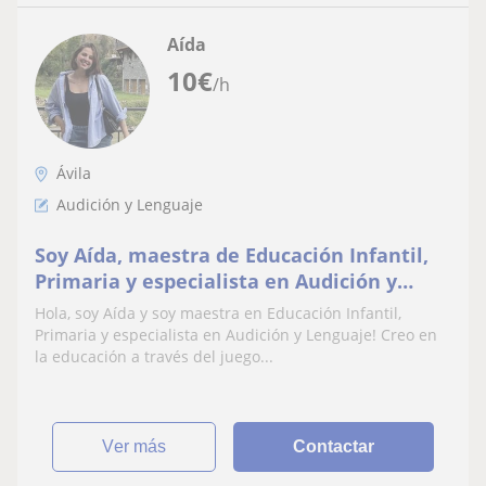
Aída
10
€
/h
Ávila
Audición y Lenguaje
Soy Aída, maestra de Educación Infantil,
Primaria y especialista en Audición y
Lenguaje, amante de la educación y de
Hola, soy Aída y soy maestra en Educación Infantil,
enseñar.
Primaria y especialista en Audición y Lenguaje! Creo en
la educación a través del juego...
ver más
Contactar