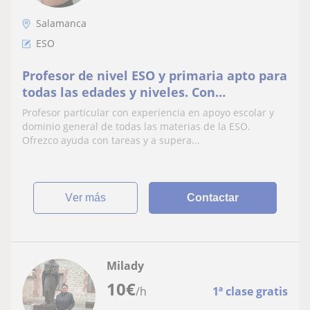
Salamanca
ESO
Profesor de nivel ESO y primaria apto para
todas las edades y niveles. Con
experiencia previa con niños de múltiples
Profesor particular con experiencia en apoyo escolar y
niveles!
dominio general de todas las materias de la ESO.
Ofrezco ayuda con tareas y a supera...
ver más
Contactar
Milady
10
€
/h
1ª clase gratis