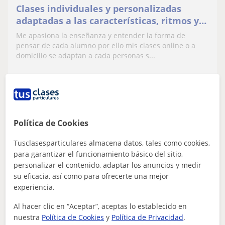
Clases individuales y personalizadas
adaptadas a las características, ritmos y
mecanismos de cada alumno
Me apasiona la enseñanza y entender la forma de
pensar de cada alumno por ello mis clases online o a
domicilio se adaptan a cada personas s...
ver más
Contactar
Política de Cookies
Tusclasesparticulares almacena datos, tales como cookies,
Marta
para garantizar el funcionamiento básico del sitio,
12
€
/h
personalizar el contenido, adaptar los anuncios y medir
su eficacia, así como para ofrecerte una mejor
experiencia.
Al hacer clic en “Aceptar”, aceptas lo establecido en
Ávila
nuestra
Política de Cookies
y
Política de Privacidad
.
Problemas de aprendizaje: Dislexia