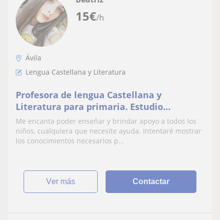
15
€
/h
Ávila
Lengua Castellana y Literatura
Profesora de lengua Castellana y
Literatura para primaria. Estudio
Educación Primaria y mi vocación es
Me encanta poder enseñar y brindar apoyo a todos los
poder mostrar mis conocimientos y
niños, cualquiera que necesite ayuda. Intentaré mostrar
apoyos a los niños.
los conocimientos necesarios p...
ver más
Contactar