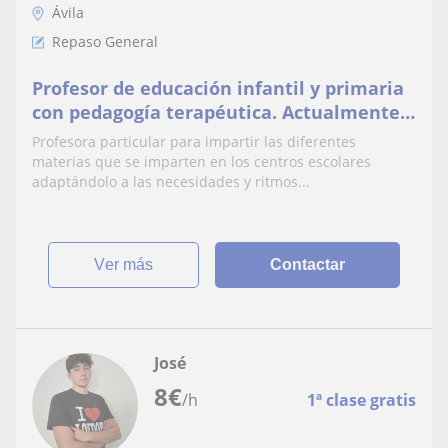
Ávila
Repaso General
Profesor de educación infantil y primaria
con pedagogía terapéutica. Actualmente
cursando educación social
Profesora particular para impartir las diferentes
materias que se imparten en los centros escolares
adaptándolo a las necesidades y ritmos...
ver más
Contactar
José
8
€
/h
1ª clase gratis