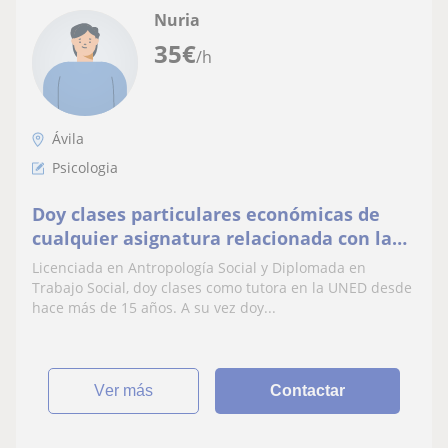
Nuria
35
€
/h
Ávila
Psicologia
Doy clases particulares económicas de
cualquier asignatura relacionada con la
rama de Humanidades y Psicología
Licenciada en Antropología Social y Diplomada en
Trabajo Social, doy clases como tutora en la UNED desde
hace más de 15 años. A su vez doy...
ver más
Contactar