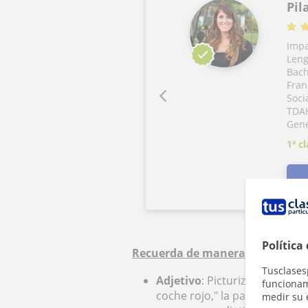
Pil
Impa
Leng
Bach
Fran
Soci
TDAH
Gene
1ª cl
Política
Recuerda de manera fundament
Tusclases
Adjetivo
: Picturiza la acción
funcionami
coche rojo," la palabra "rojo"
medir su 