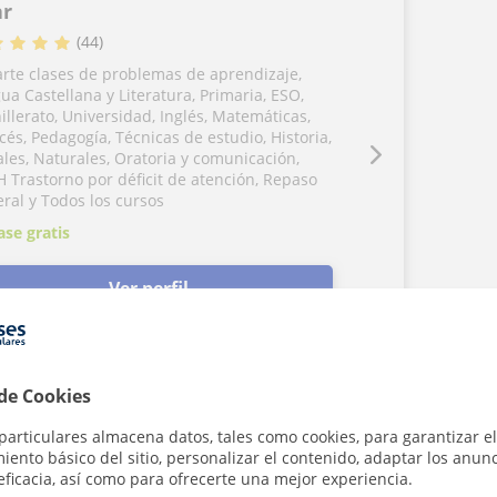
ar
(
44
)
rte clases de problemas de aprendizaje,
ua Castellana y Literatura, Primaria, ESO,
illerato, Universidad, Inglés, Matemáticas,
cés, Pedagogía, Técnicas de estudio, Historia,
ales, Naturales, Oratoria y comunicación,
 Trastorno por déficit de atención, Repaso
ral y Todos los cursos
ase gratis
Ver perfil
 de Cookies
al:
particulares almacena datos, tales como cookies, para garantizar el
 de describir algo, como un coche. Si afirmas "el
ento básico del sitio, personalizar el contenido, adaptar los anunc
 nos está diciendo de qué color es el coche. En este
eficacia, así como para ofrecerte una mejor experiencia.