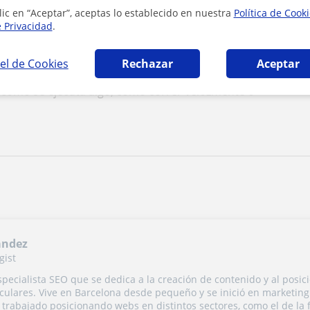
os asiste en entender cómo se presenta o qué
lic en “Aceptar”, aceptas lo establecido en nuestra
Política de Cook
tratando.
e Privacidad
.
miento en una acción, como correr. Cuando
 la palabra "rápido" nos está informando sobre la
el de Cookies
Rechazar
Aceptar
 la acción de correr. Ahí, se trata de un adverbio,
 cómo se ejecuta algo, como correr velozmente o
andez
gist
pecialista SEO que se dedica a la creación de contenido y al posi
culares. Vive en Barcelona desde pequeño y se inició en marketing d
 trabajado posicionando webs en distintos sectores, como el de la 