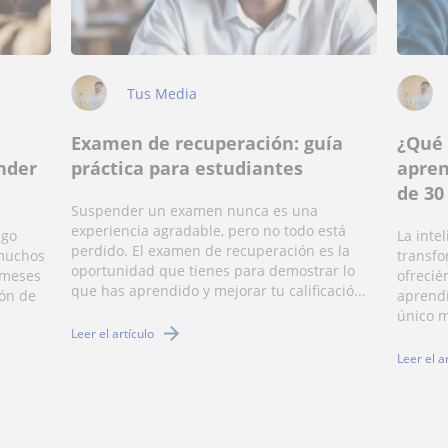
Tus Media
Examen de recuperación: guía
¿Qué 
nder
práctica para estudiantes
apren
de 30
Suspender un examen nunca es una
experiencia agradable, pero no todo está
ngo
La intel
perdido. El examen de recuperación es la
 muchos
transfo
oportunidad que tienes para demostrar lo
 meses
ofrecié
que has aprendido y mejorar tu calificació...
ión de
aprendi
único m
Leer el artículo
Leer el a