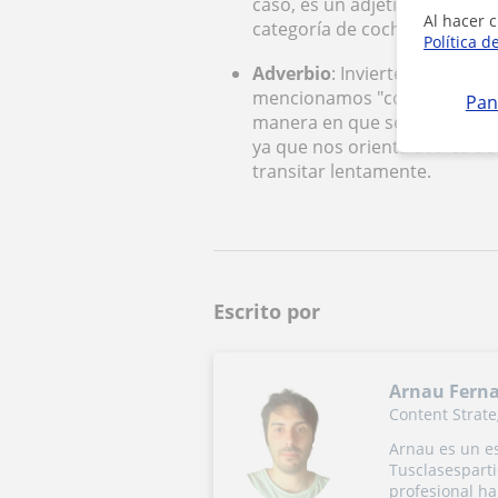
caso, es un adjetivo, pues n
Al hacer c
categoría de coche estamos 
Política d
Adverbio
: Invierte tu pensa
mencionamos "correr rápido,"
Pan
manera en que se lleva a cabo
ya que nos orienta acerca de
transitar lentamente.
Escrito por
Arnau Fern
Content Strate
Arnau es un es
Tusclasesparti
profesional ha