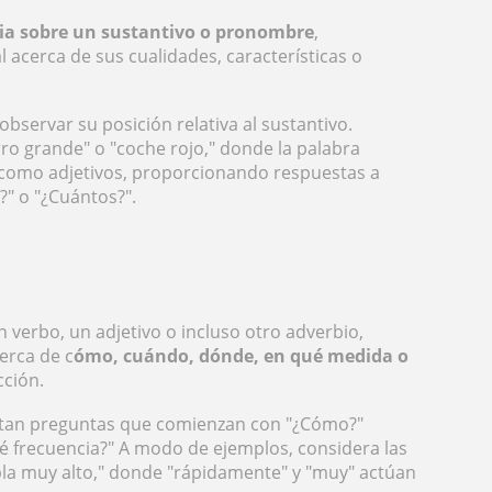
cia sobre un sustantivo o pronombre
,
 acerca de sus cualidades, características o
 observar su posición relativa al sustantivo.
ro grande" o "coche rojo," donde la palabra
 como adjetivos, proporcionando respuestas a
" o "¿Cuántos?".
verbo, un adjetivo o incluso otro adverbio,
erca de c
ómo, cuándo, dónde, en qué medida o
ción.
stan preguntas que comienzan con "¿Cómo?"
é frecuencia?" A modo de ejemplos, considera las
bla muy alto," donde "rápidamente" y "muy" actúan