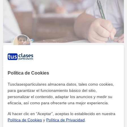
Mejores instrumentos para poder
reforzar el aprendizaje
Política de Cookies
Tusclasesparticulares almacena datos, tales como cookies,
Como profesor de apoyo escolar, me llegan muchos mensajes
para garantizar el funcionamiento básico del sitio,
de refuerzos asi que queria compartir mi articulo. El proceso de
personalizar el contenido, adaptar los anuncios y medir su
aprendizaje es fundamental en todas las etapas de la vida, y
eficacia, así como para ofrecerte una mejor experiencia.
encontrar los instrumentos adecuados para reforzarlo puede
marcar una gran diferencia en el éxito académico y profesional.
Al hacer clic en “Aceptar”, aceptas lo establecido en nuestra
En este artículo, exploraremos diversas herramientas y métodos
Política de Cookies
y
Política de Privacidad
.
Continuar leyendo »
que han demostrado ser eficaces para mejorar el aprendizaje,