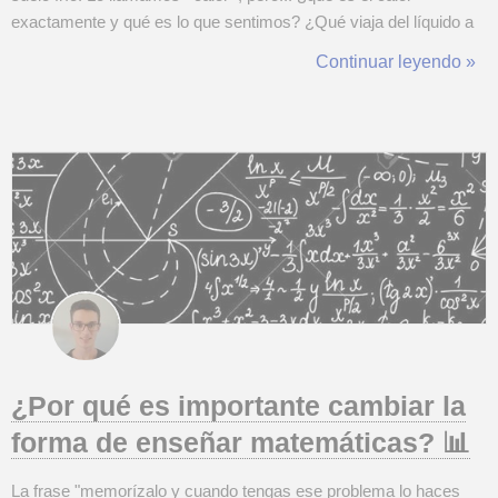
exactamente y qué es lo que sentimos? ¿Qué viaja del líquido a
tu mano? ¿Por qué se enfría una sopa? ¿Por qué el metal arde
Continuar leyendo »
más que la madera aunque estén a la misma temperatura?
Spoiler: no es magia. Es físic...
¿Por qué es importante cambiar la
forma de enseñar matemáticas? 📊
La frase "memorízalo y cuando tengas ese problema lo haces