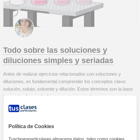
Todo sobre las soluciones y
diluciones simples y seriadas
Antes de realizar ejercicios relacionados con soluciones y
diluciones, es fundamental comprender los conceptos clave:
solución, soluto, solvente y dilución. Estos términos son la base
para entender y calcular concentraciones de manera correcta.
Definiciones principales Solución Es una mezcla homogénea que
contiene dos o más sustancias, compuesta por soluto(s) y
Continuar leyendo »
solvente. Solvente Es la sustancia en la que se disuelven otras
Política de Cookies
moléculas o comp...
Tusclasesparticulares almacena datos, tales como cookies,