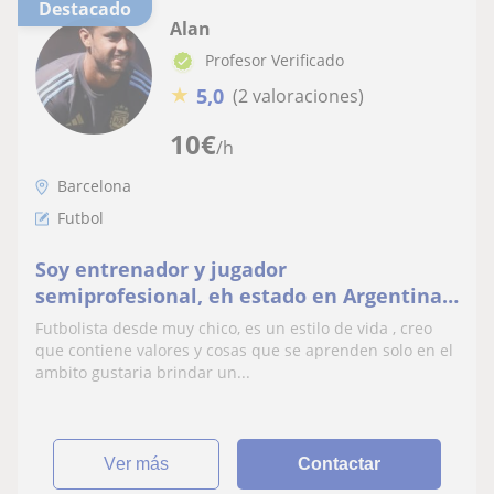
Destacado
Alan
Profesor Verificado
★
5,0
(2 valoraciones)
10
€
/h
Barcelona
Futbol
Soy entrenador y jugador
semiprofesional, eh estado en Argentina ,
Bolivia y ahora por España queriendo
Futbolista desde muy chico, es un estilo de vida , creo
brindar mi experiencia futbolistica a
que contiene valores y cosas que se aprenden solo en el
personas que quieran compartir esta
ambito gustaria brindar un...
pasión
ver más
Contactar