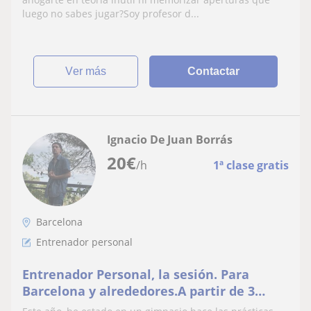
luego no sabes jugar?Soy profesor d...
ver más
Contactar
Ignacio De Juan Borrás
20
€
/h
1ª clase gratis
Barcelona
Entrenador personal
Entrenador Personal, la sesión. Para
Barcelona y alrededores.A partir de 3
sesiones semanales con descuento