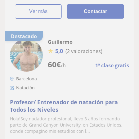
ver más
Contactar
Destacado
Guillermo
★
5,0
(2 valoraciones)
60
€
/h
1ª clase gratis
Barcelona
Natación
Profesor/ Entrenador de natación para
Todos los Niveles
Hola!Soy nadador profesional, llevo 3 años formando
parte de Grand Canyon University, en Estados Unidos,
donde compagino mis estudios con l...