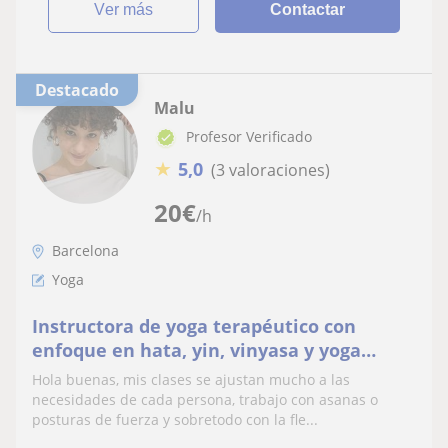
ver más
Contactar
Destacado
Malu
Profesor Verificado
★
5,0
(3 valoraciones)
20
€
/h
Barcelona
Yoga
Instructora de yoga terapéutico con
enfoque en hata, yin, vinyasa y yoga
restaurativo
Hola buenas, mis clases se ajustan mucho a las
necesidades de cada persona, trabajo con asanas o
posturas de fuerza y sobretodo con la fle...