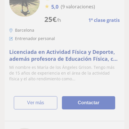
★
5,0
(9 valoraciones)
25
€
/h
1ª clase gratis
Barcelona
Entrenador personal
Licenciada en Actividad Física y Deporte,
además profesora de Educación Física, con
más de 15 años de experiencia en el área
Mi nombre es María de los Ángeles Grison. Tengo más
de la actividad física y el entrenamiento
de 15 años de experiencia en el área de la actividad
deportivo
física y el alto rendimiento como...
ver más
Contactar