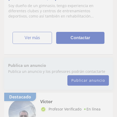
entrenamiento para la salud.
Soy dueño de un gimnasio, tengo experiencia en
Entrenamiento personalizado para
diferentes clubes y centros de entrenamientos
personas con problemas posturales,
deportivos, como así también en rehabilitación...
síndromes metabólicos, lesiones
deportivas, publico en general
ver más
Contactar
Publica un anuncio
Publica un anuncio y los profesores podrán contactarte
Publicar anuncio
Destacado
Víctor
Profesor Verificado
En línea