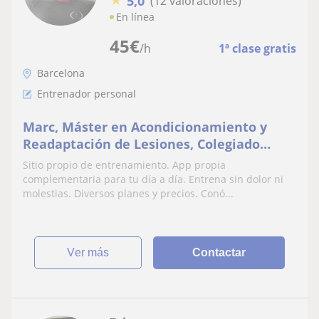
5,0
(12 valoraciones)
En línea
45
€
/h
1ª clase gratis
Barcelona
Entrenador personal
Marc, Máster en Acondicionamiento y
Readaptación de Lesiones, Colegiado
60578
Sitio propio de entrenamiento. App propia
complementaria para tu día a día. Entrena sin dolor ni
molestias. Diversos planes y precios. Conó...
ver más
Contactar