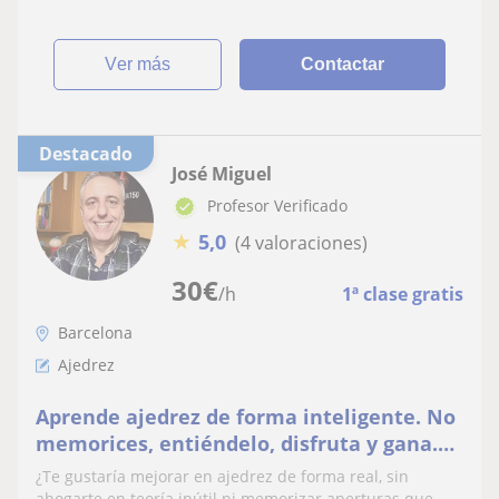
ver más
Contactar
Destacado
José Miguel
Profesor Verificado
★
5,0
(4 valoraciones)
30
€
/h
1ª clase gratis
Barcelona
Ajedrez
Aprende ajedrez de forma inteligente. No
memorices, entiéndelo, disfruta y gana.
Método claro y probado
¿Te gustaría mejorar en ajedrez de forma real, sin
ahogarte en teoría inútil ni memorizar aperturas que