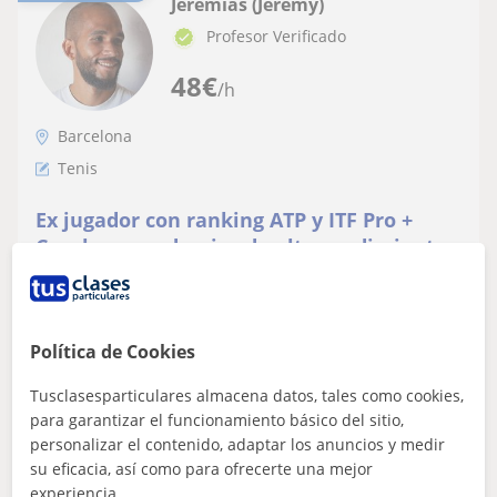
Jeremias (Jeremy)
Profesor Verificado
48
€
/h
Barcelona
Tenis
Ex jugador con ranking ATP y ITF Pro +
Coach en academias de alto rendimiento.
27 años en pista. All levels. ESP, ENG, FRA,
Ex Jugador con Ranking ATP Y ITF Pro + coach en
CAT
Academias de Alto Rendimiento. 27 Años en Pista. All
Levels. Esp, Eng, Fra, Cat...Jeremias...
Política de Cookies
Tusclasesparticulares almacena datos, tales como cookies,
ver más
Contactar
para garantizar el funcionamiento básico del sitio,
personalizar el contenido, adaptar los anuncios y medir
su eficacia, así como para ofrecerte una mejor
experiencia.