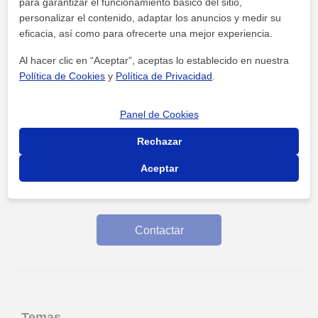
para garantizar el funcionamiento básico del sitio,
Escrito por
personalizar el contenido, adaptar los anuncios y medir su
eficacia, así como para ofrecerte una mejor experiencia.
Carlos Álvarez
Al hacer clic en “Aceptar”, aceptas lo establecido en nuestra
Fernández
Política de Cookies
y
Política de Privacidad
.
(
1
)
Panel de Cookies
Carlos Álvarez Fernández,licenciado en Historia, máster en
Historia contemporánea. Doctorando.
Rechazar
Da clases de
historia
,
todos los cursos
Aceptar
,
eso
,
bachillerato
,
universidad
Contactar
Temas