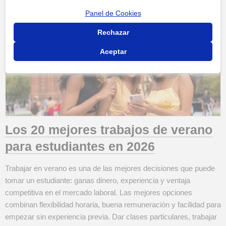
que te dé para vivir, pero es perfecto para un trabajo de verano
Panel de Cookies
pa...
Rechazar
Aceptar
Los 20 mejores trabajos de verano
para estudiantes en 2026
Trabajar en verano es una de las mejores decisiones que puede
tomar un estudiante: ganas dinero, experiencia y ventaja
competitiva en el mercado laboral. Las mejores opciones
combinan flexibilidad horaria, buena remuneración y facilidad para
empezar sin experiencia previa. Dar clases particulares, trabajar