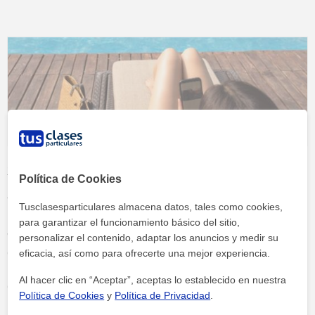
ganarás una exper...
Ser profesor particular en verano
Política de Cookies
puede ser una gran idea
Tusclasesparticulares almacena datos, tales como cookies,
Es una de las cosas más típicas, ser profesor particular en
para garantizar el funcionamiento básico del sitio,
verano. Entre todos los trabajos de verano para estudiantes, dar
personalizar el contenido, adaptar los anuncios y medir su
clases particulares es uno de los trabajos más cómodos y mejor
eficacia, así como para ofrecerte una mejor experiencia.
pagados. Si consigues tener el número de alumnos suficientes
Al hacer clic en “Aceptar”, aceptas lo establecido en nuestra
es posibles que trabajando solo un par de horas todas las tarde
Política de Cookies
y
Política de Privacidad
.
entre semana te ganes hasta 100 euros a la semana. No es algo
Continuar leyendo »