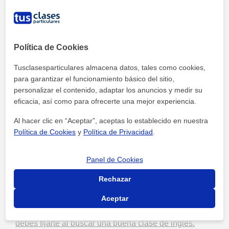
Aquí va una lista de consejos prácticos para que
puedas tomar una decisión más informada:
Política de Cookies
Verifica la experiencia y formación del profesor:
Busca a alguien que tenga experiencia trabajando
Tusclasesparticulares almacena datos, tales como cookies,
con niños y que esté certificado.
para garantizar el funcionamiento básico del sitio,
personalizar el contenido, adaptar los anuncios y medir su
Pregunta por el método de enseñanza:
Algunos
eficacia, así como para ofrecerte una mejor experiencia.
métodos son más dinámicos que otros. Un
profesor que utiliza juegos y actividades prácticas
Al hacer clic en “Aceptar”, aceptas lo establecido en nuestra
puede hacer que el aprendizaje sea más divertido.
Política de Cookies
y
Política de Privacidad
.
Flexibilidad y adaptabilidad:
Un buen profesor
sabrá adaptar su enfoque según los avances de tu
Panel de Cookies
hijo. No todos aprenden al mismo ritmo, y eso está
Rechazar
bien.
Aceptar
Para más información sobre cómo seleccionar a la
persona adecuada, consulta nuestro artículo:
En qué
debes fijarte al buscar una buena clase de inglés.