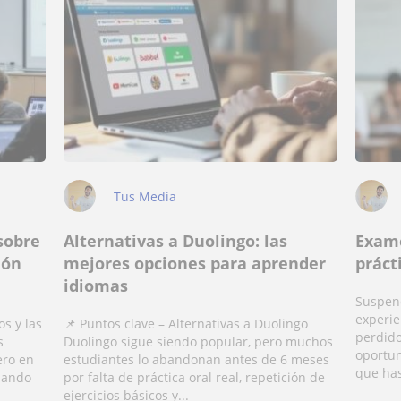
Tus Media
sobre
Alternativas a Duolingo: las
Exame
ión
mejores opciones para aprender
práct
idiomas
Suspen
experie
s y las
📌 Puntos clave – Alternativas a Duolingo
perdido
s
Duolingo sigue siendo popular, pero muchos
oportun
ero en
estudiantes lo abandonan antes de 6 meses
que has
biando
por falta de práctica oral real, repetición de
ejercicios básicos y...