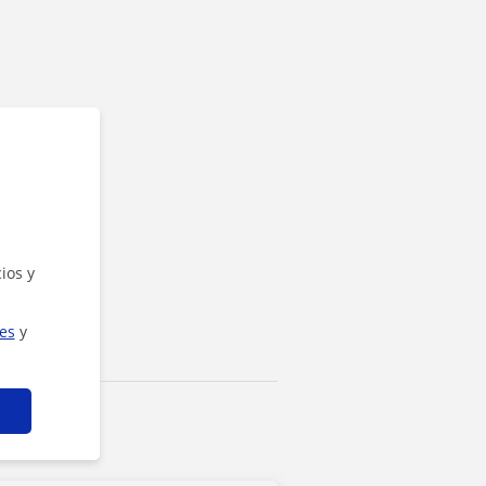
ios y
ies
y