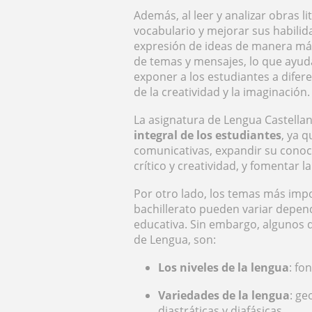
Además, al leer y analizar obras l
vocabulario y mejorar sus habilida
expresión de ideas de manera más e
de temas y mensajes, lo que ayuda
exponer a los estudiantes a difere
de la creatividad y la imaginación.
La asignatura de Lengua Castellan
integral de los estudiantes
, ya 
comunicativas, expandir su conoc
crítico y creatividad, y fomentar l
Por otro lado, los temas más impo
bachillerato pueden variar depend
educativa. Sin embargo, algunos 
de Lengua, son:
Los niveles de la lengua
: fo
Variedades de la lengua
: ge
diastráticas y diafásicas