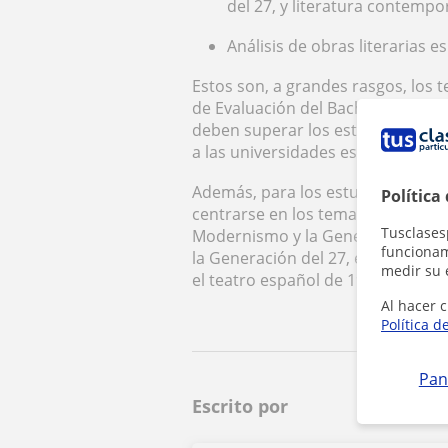
del 27, y literatura contemp
Análisis de obras literarias e
Estos son, a grandes rasgos, los 
de Evaluación del Bachillerato par
deben superar los estudiantes que
a las universidades españolas.
Además, para los estudiantes qu
Política
centrarse en los temas que suele
Tusclases
Modernismo y la Generación del 98
funcionami
la Generación del 27, el teatro an
medir su 
el teatro español de 1939 a la act
Al hacer c
Política d
Pan
Escrito por