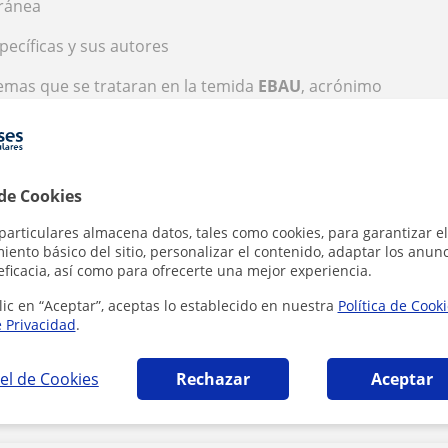
oránea
specíficas y sus autores
temas que se trataran en la temida
EBAU
, acrónimo
a el
Acceso a la Universidad
, es una prueba que
 han finalizado el Bachillerato para poder acceder
e se preparan para la EBAU es recomendable
 de Cookies
n ser más frecuentes en estas pruebas, como el
particulares almacena datos, tales como cookies, para garantizar el
, el Novecentismo y las Vanguardias, la poesía de
ento básico del sitio, personalizar el contenido, adaptar los anunc
terior a 1939, la novela española de 1939 a 1975, y
eficacia, así como para ofrecerte una mejor experiencia.
ualidad.
lic en “Aceptar”, aceptas lo establecido en nuestra
Política de Cook
e Privacidad
.
el de Cookies
Rechazar
Aceptar