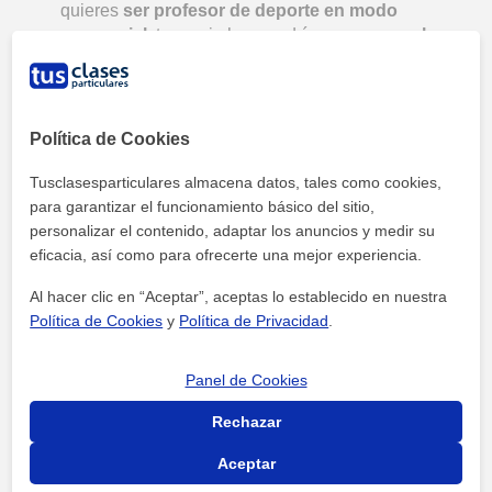
quieres
ser profesor de deporte en modo
presencial,
tu precio hora podría
empezar en los
20 €
. En caso de que las clases sean a domicilio,
puedes cobrar un
plus por el desplazamiento
.
Entrenadores en centros deportivos:
si te
Política de Cookies
decantas por esta vertiente profesional lo más
probable es que
dependas del centro que te
Tusclasesparticulares almacena datos, tales como cookies,
contrate
. En este respecto, los sueldos de
para garantizar el funcionamiento básico del sitio,
entrenadores en centros deportivos
suelen
personalizar el contenido, adaptar los anuncios y medir su
situarse en los 15 000 € brutos por año
.
eficacia, así como para ofrecerte una mejor experiencia.
Al hacer clic en “Aceptar”, aceptas lo establecido en nuestra
Política de Cookies
y
Política de Privacidad
.
Panel de Cookies
Rechazar
Aceptar
¿En qué consiste la Educación Física y por