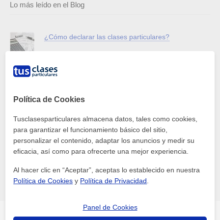
Lo más leído en el Blog
¿Cómo declarar las clases particulares?
Materiales para dar una clase de inglés
Política de Cookies
Tusclasesparticulares almacena datos, tales como cookies,
¿Cuánto cuesta una clase particular ESO a domicilio?
para garantizar el funcionamiento básico del sitio,
Guía de precios y tarifas ✅
personalizar el contenido, adaptar los anuncios y medir su
eficacia, así como para ofrecerte una mejor experiencia.
Las mejores aplicaciones para aprender idiomas
Al hacer clic en “Aceptar”, aceptas lo establecido en nuestra
Política de Cookies
y
Política de Privacidad
.
Panel de Cookies