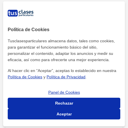
separación:
Presentaciones
. Un gran ejercicio es hacer
presentaciones de temas. Como alumno puedes
proponerlo a tu profesor. Así, te aseguras que tienes los
Política de Cookies
conceptos bien asimilados y es una buena oportunidad
de
practicar la expresión oral
.
Tusclasesparticulares almacena datos, tales como cookies,
para garantizar el funcionamiento básico del sitio,
Más conversación
. En el caso que estés tomando
personalizar el contenido, adaptar los anuncios y medir su
clases de inglés o cualquier otro idioma, una buena
eficacia, así como para ofrecerte una mejor experiencia.
manera de practicar a la vez que se mantienen las
medidas de seguridad es potenciar el
speaking
o
Al hacer clic en “Aceptar”, aceptas lo establecido en nuestra
conversación
.
Política de Cookies
y
Política de Privacidad
.
Pizarra
. Otra forma de preservar la distancia es
Panel de Cookies
disponer de una pizarra. Con ella podéis
corregir
ejercicios
o complementar las explicaciones del
Rechazar
profesor con conceptos clave.
Aceptar