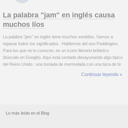
La palabra "jam" en inglés causa
muchos líos
La palabra "jam" en inglés tiene muchos sentidos. Vamos a
repasar todos los significados. Hablemos del oso Paddington.
Para los que no lo conocen, es un icono literario británico
(búscalo en Google). Aquí está sentado desayunando algo típico
del Reino Unido : una tostada de mermelada con una taza de té
(en inglés "toast with jam and a cup of tea"). Así que "jam" en este
Continuar leyendo »
context...
Lo más leído en el Blog