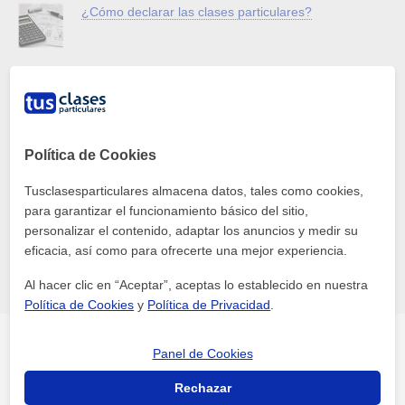
¿Cómo declarar las clases particulares?
Materiales para dar una clase de inglés
Política de Cookies
¿Cuánto cuesta una clase particular ESO a domicilio?
Guía de precios y tarifas ✅
Tusclasesparticulares almacena datos, tales como cookies,
para garantizar el funcionamiento básico del sitio,
personalizar el contenido, adaptar los anuncios y medir su
Las mejores aplicaciones para aprender idiomas
eficacia, así como para ofrecerte una mejor experiencia.
Al hacer clic en “Aceptar”, aceptas lo establecido en nuestra
Política de Cookies
y
Política de Privacidad
.
Panel de Cookies
Temás más comentados
Rechazar