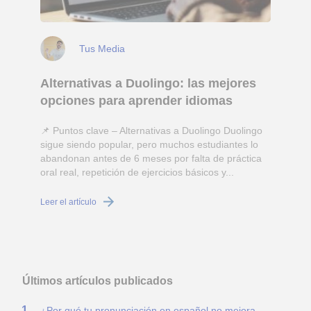
Tus Media
Alternativas a Duolingo: las mejores
opciones para aprender idiomas
📌 Puntos clave – Alternativas a Duolingo Duolingo
sigue siendo popular, pero muchos estudiantes lo
abandonan antes de 6 meses por falta de práctica
oral real, repetición de ejercicios básicos y...
c
Leer el artículo
L
Últimos artículos publicados
¿Por qué tu pronunciación en español no mejora