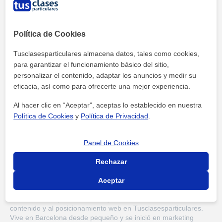
entender las matemáticas y no tener que memorizarla,
a un ritmo que el alumno asimile, y por consiguiente,
comprender todos los conceptos y
cómo funcionan
las matemáticas
, para luego entender los procesos
Política de Cookies
que se llevan a cabo al hacer los ejercicios.
Tusclasesparticulares almacena datos, tales como cookies,
para garantizar el funcionamiento básico del sitio,
personalizar el contenido, adaptar los anuncios y medir su
eficacia, así como para ofrecerte una mejor experiencia.
Al hacer clic en “Aceptar”, aceptas lo establecido en nuestra
Política de Cookies
y
Política de Privacidad
.
Escrito por
Panel de Cookies
Arnau Fernandez
Content Strategist
Rechazar
Aceptar
Arnau es un especialista SEO que se dedica a la creación de
contenido y al posicionamiento web en Tusclasesparticulares.
Vive en Barcelona desde pequeño y se inició en marketing