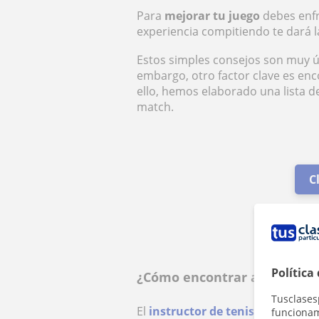
Para
mejorar tu juego
debes enfr
experiencia compitiendo te dará 
Estos simples consejos son muy ú
embargo, otro factor clave es enc
ello, hemos elaborado una lista 
match.
C
Política
¿Cómo encontrar al entrenad
Tusclases
El
instructor de tenis
es un profe
funcionami