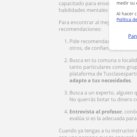
medir su 
capacitado para enseñar a otros tan
habilidades mentales que debes po
Al hacer c
Política d
Para encontrar al mejor
profesor 
recomendaciones:
Pan
Pide recomendaciones, inten
otros, de confianza y que ot
Busca en tu comuna o local
tanto particulares como grup
plataforma de Tusclasesparti
adapte a tus necesidades
.
Busca a un experto, alguien q
No querrás botar tu dinero c
Entrevista al profesor
, conó
evalúa si es la adecuada para 
Cuando ya tengas a tu instructor 