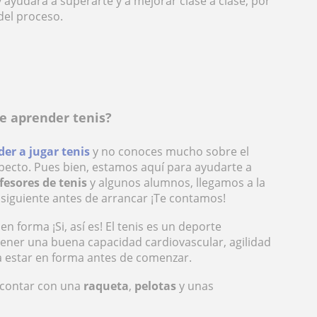
ayudará a superarte y a mejorar clase a clase, por
del proceso.
e aprender tenis?
er a jugar tenis
y no conoces mucho sobre el
pecto. Pues bien, estamos aquí para ayudarte a
fesores de tenis
y algunos alumnos, llegamos a la
 siguiente antes de arrancar ¡Te contamos!
n forma ¡Si, así es! El tenis es un deporte
tener una buena capacidad cardiovascular, agilidad
ea estar en forma antes de comenzar.
 contar con una
raqueta
,
pelotas
y unas