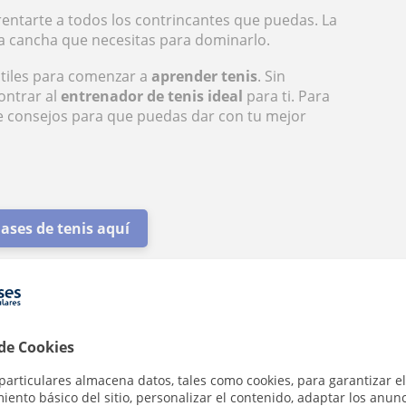
entarte a todos los contrincantes que puedas. La
la cancha que necesitas para dominarlo.
tiles para comenzar a
aprender tenis
. Sin
ontrar al
entrenador
de tenis
ideal
para ti. Para
de consejos para que puedas dar con tu mejor
lases de tenis aquí
 de Cookies
or de tenis ideal?
particulares almacena datos, tales como cookies, para garantizar el
sional que conoce muy bien el juego y está
ento básico del sitio, personalizar el contenido, adaptar los anunc