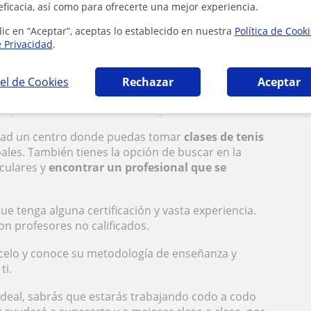
eficacia, así como para ofrecerte una mejor experiencia.
to la técnica, la estrategia del juego y las
ner a la hora de jugar.
lic en “Aceptar”, aceptas lo establecido en nuestra
Política de Cook
e Privacidad
.
de tenis
, te dejamos a continuación algunas
el de Cookies
Rechazar
Aceptar
ta
buscar a un profesional recomendado
por
ras personas conozcan su trabajo.
idad un centro donde puedas tomar
clases de tenis
ales. También tienes la opción de buscar en la
culares y
encontrar un profesional que se
ue tenga alguna certificación y vasta experiencia.
on profesores no calificados.
celo y conoce su metodología de enseñanza y
ti.
ideal, sabrás que estarás trabajando codo a codo