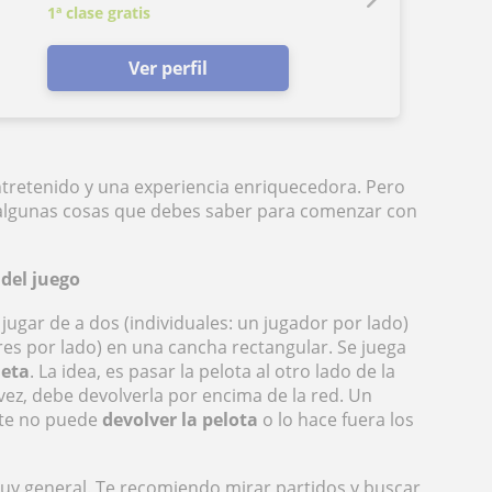
1ª clase gratis
Ver perfil
retenido y una experiencia enriquecedora. Pero
 algunas cosas que debes saber para comenzar con
 del juego
ugar de a dos (individuales: un jugador por lado)
res por lado) en una cancha rectangular. Se juega
eta
. La idea, es pasar la pelota al otro lado de la
vez, debe devolverla por encima de la red. Un
nte no puede
devolver la pelota
o lo hace fuera los
muy general. Te recomiendo mirar partidos y buscar