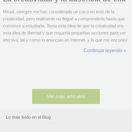
Mirad, siempre me han considerado un coco en esto de la
creatividad, pero realmente no llegué a comprenderla hasta que
comencé a estudiarla. Tenía esta idea de que la creatividad era
esta idea de libertad y que requería pequeñas acciones para ser
efectiva, tal y como lo anuncian en Internet, y lo que me encontré
es que se trata de un sistema robusto con su teoría y sus propios
Continuar leyendo »
métodos. Y tras llegar a esta conclusión, volví a mirar al resto y
me...
Ver más articulos
Lo más leído en el Blog