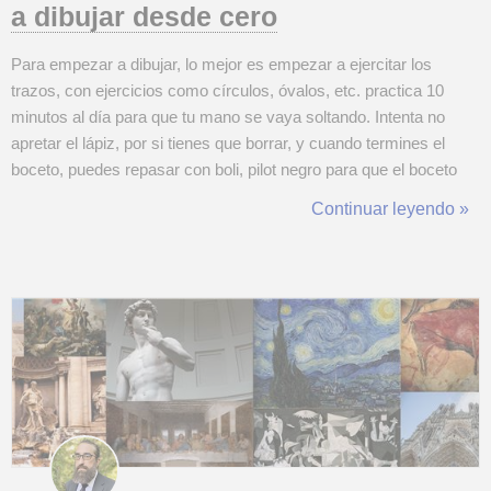
a dibujar desde cero
Para empezar a dibujar, lo mejor es empezar a ejercitar los
trazos, con ejercicios como círculos, óvalos, etc. practica 10
minutos al día para que tu mano se vaya soltando. Intenta no
apretar el lápiz, por si tienes que borrar, y cuando termines el
boceto, puedes repasar con boli, pilot negro para que el boceto
resalte más, añadir sombras y luces. Puedes empezar a dibujar
Continuar leyendo »
formas y figuras geométricas básicas, trazos con líneas
paralelas, en zig...