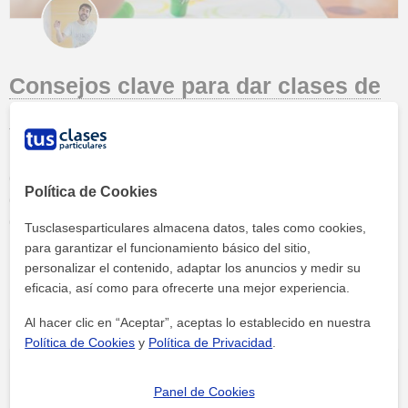
Consejos clave para dar clases de
dibujo
¿Eres profesor de dibujo o aspiras a serlo? ¿Te apasiona el arte y
quieres transmitírselo a tus alumnos? Tanto si eres profesor de
Política de Cookies
dibujo artístico como si quieres dar clases de pintura o clases de
dibujo técnico, hay algunos consejos que sin duda debes seguir
Tusclasesparticulares almacena datos, tales como cookies,
para estructurar tus clases particulares de la mejor manera
para garantizar el funcionamiento básico del sitio,
posible. Hay muchas personas que muestran aptitudes para las
personalizar el contenido, adaptar los anuncios y medir su
Continuar leyendo »
habilidades artísticas, pero lo que realmente puede marcar la...
eficacia, así como para ofrecerte una mejor experiencia.
Al hacer clic en “Aceptar”, aceptas lo establecido en nuestra
Política de Cookies
y
Política de Privacidad
.
Panel de Cookies