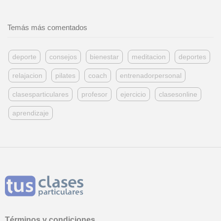
Temás más comentados
deporte
consejos
bienestar
meditacion
deportes
relajacion
pilates
coach
entrenadorpersonal
clasesparticulares
profesor
ejercicio
clasesonline
aprendizaje
Términos y condiciones