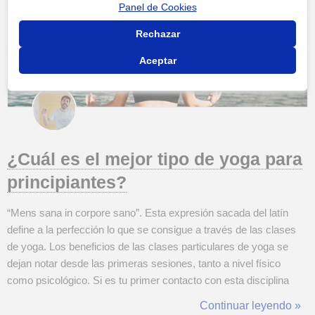
Panel de Cookies
Rechazar
Aceptar
¿Cuál es el mejor tipo de yoga para
principiantes?
“Mens sana in corpore sano”. Esta expresión sacada del latín
define a la perfección lo que se consigue a través de las clases
de yoga. Los beneficios de las clases particulares de yoga se
dejan notar desde las primeras sesiones, tanto a nivel físico
como psicológico. Si es tu primer contacto con esta disciplina
milenaria, quizá te sientas un poco abrumado/a por la cantidad de
Continuar leyendo »
palabras y posturas que se relacionan con el yoga. Nada de lo