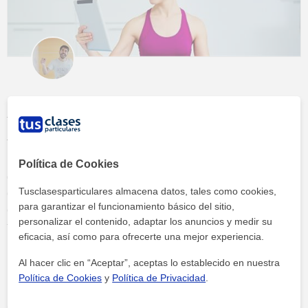
¿Cómo encontrar clases de yoga
online?
Basta con escribir en Google o cualquier otro buscador “clases
Política de Cookies
de yoga online” para comprobar la cantidad de plataformas que
Tusclasesparticulares almacena datos, tales como cookies,
ofrecen sesiones en línea de esta práctica milenaria. Sin
para garantizar el funcionamiento básico del sitio,
embargo, no todas son igual de fiables, ni ofrecen los mismos
personalizar el contenido, adaptar los anuncios y medir su
tipos de yoga, ni cuentan con profesionales igual de preparados y
eficacia, así como para ofrecerte una mejor experiencia.
experimentados. Es por eso por lo que es tan importante realizar
Continuar leyendo »
un filtrado entre la oferta. Una labor que en Tusclasesparticulares
Al hacer clic en “Aceptar”, aceptas lo establecido en nuestra
hac...
Política de Cookies
y
Política de Privacidad
.